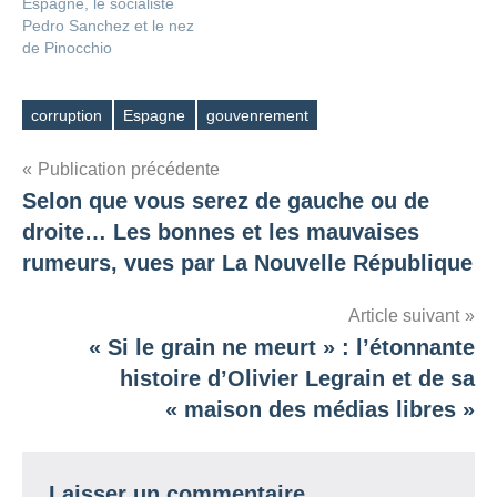
Espagne, le socialiste
Pedro Sanchez et le nez
de Pinocchio
corruption
Espagne
gouvenrement
Étiquettes
Navigation
Publication précédente
Selon que vous serez de gauche ou de
de
droite… Les bonnes et les mauvaises
l’article
rumeurs, vues par La Nouvelle République
Article suivant
« Si le grain ne meurt » : l’étonnante
histoire d’Olivier Legrain et de sa
« maison des médias libres »
Laisser un commentaire