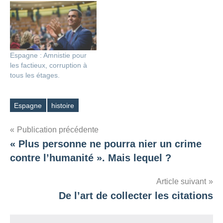
Espagne : Amnistie pour
les factieux, corruption à
tous les étages.
Espagne
histoire
Étiquettes
Navigation
Publication précédente
« Plus personne ne pourra nier un crime
de
contre l’humanité ». Mais lequel ?
l’article
Article suivant
De l’art de collecter les citations