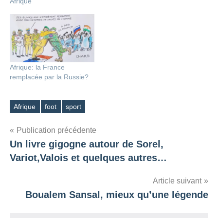
Afrique
Afrique: la France
remplacée par la Russie?
Afrique
foot
sport
Étiquettes
Navigation
Publication précédente
Un livre gigogne autour de Sorel,
de
Variot,Valois et quelques autres…
l’article
Article suivant
Boualem Sansal, mieux qu’une légende