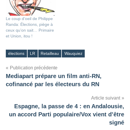
Le coup d’oeil de Philippe
Randa: Élections, piège à
ceux qu’on sait… Primaire
et Union, itou !
élections
LR
Retailleau
Wauquiez
Étiquettes
Navigation
Publication précédente
Mediapart prépare un film anti-RN,
de
cofinancé par les électeurs du RN
l’article
Article suivant
Espagne, la passe de 4 : en Andalousie,
un accord Parti populaire/Vox vient d’être
signé