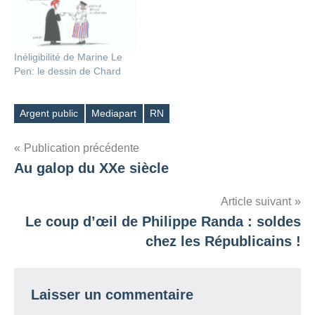
Inéligibilité de Marine Le
Pen: le dessin de Chard
Argent public
Mediapart
RN
Étiquettes
Navigation
Publication précédente
Au galop du XXe siècle
de
l’article
Article suivant
Le coup d’œil de Philippe Randa : soldes
chez les Républicains !
Laisser un commentaire