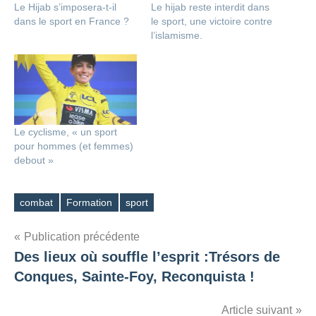
Le Hijab s’imposera-t-il
Le hijab reste interdit dans
dans le sport en France ?
le sport, une victoire contre
l’islamisme.
Le cyclisme, « un sport
pour hommes (et femmes)
debout »
combat
Formation
sport
Étiquettes
Navigation
Publication précédente
Des lieux où souffle l’esprit :Trésors de
de
Conques, Sainte-Foy, Reconquista !
l’article
Article suivant