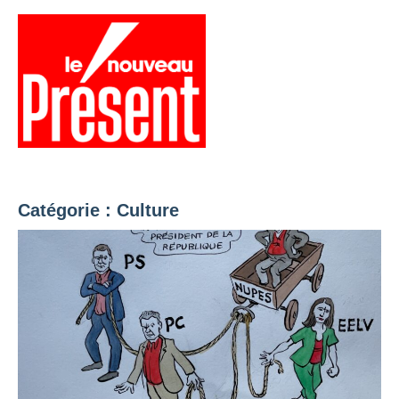
Aller
au
contenu
Menu
Présent
Hebdo
Catégorie :
Culture