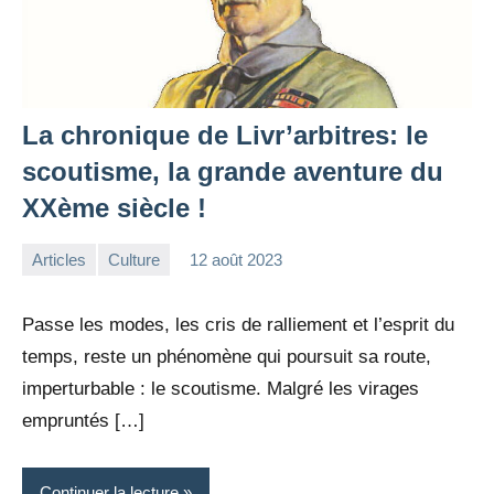
La chronique de Livr’arbitres: le
scoutisme, la grande aventure du
XXème siècle !
Articles
Culture
12 août 2023
la
Aucun
Rédaction
commentaire
Passe les modes, les cris de ralliement et l’esprit du
temps, reste un phénomène qui poursuit sa route,
imperturbable : le scoutisme. Malgré les virages
empruntés […]
Continuer la lecture