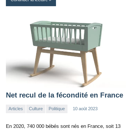
Net recul de la fécondité en France
Articles
Culture
Politique
10 août 2023
la
Aucun
Rédaction
commentaire
En 2020, 740 000 bébés sont nés en France, soit 13