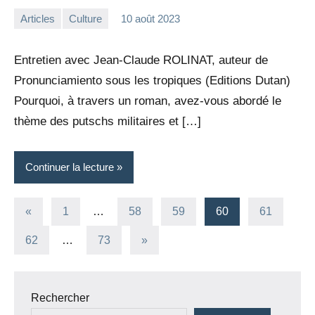
Articles
Culture
10 août 2023
la
Aucun
Rédaction
commentaire
Entretien avec Jean-Claude ROLINAT, auteur de
Pronunciamiento sous les tropiques (Editions Dutan)
Pourquoi, à travers un roman, avez-vous abordé le
thème des putschs militaires et […]
Continuer la lecture
Pagination
Publications
«
1
…
58
59
60
61
précédentes
des
Articles
62
…
73
»
suivants
publications
Rechercher