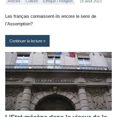
Articles
Culture
Éthique / Religion
15 août 2023
la
Aucun
Rédaction
commentaire
Les français connaissent-ils encore le sens de
l’Assomption?
Continuer la lecture