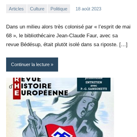
Articles
Culture
Politique
18 août 2023
la
Aucun
Rédaction
commentaire
Dans un milieu alors très colonisé par « l’esprit de mai
68 », le bibliothécaire Jean-Claude Faur, avec sa
revue Bédésup, était plutöt isolé dans sa riposte. […]
Continuer la lecture