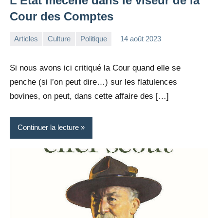
L’Etat mécène dans le viseur de la
Cour des Comptes
Articles
Culture
Politique
14 août 2023
la
Aucun
Rédaction
commentaire
Si nous avons ici critiqué la Cour quand elle se
penche (si l’on peut dire…) sur les flatulences
bovines, on peut, dans cette affaire des […]
Continuer la lecture