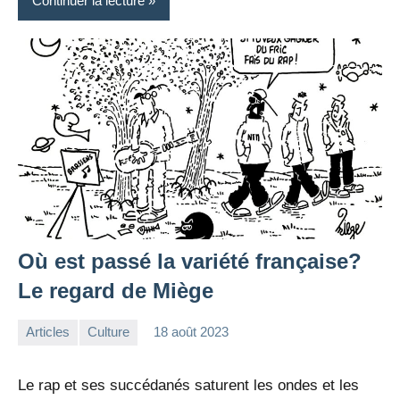
Continuer la lecture
Où est passé la variété française?
Le regard de Miège
Articles
Culture
18 août 2023
la
Aucun
Rédaction
commentaire
Le rap et ses succédanés saturent les ondes et les