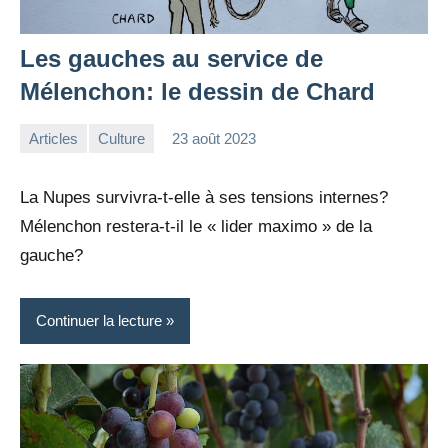
Les gauches au service de
Mélenchon: le dessin de Chard
Articles
Culture
23 août 2023
la
Aucun
Rédaction
commentaire
La Nupes survivra-t-elle à ses tensions internes?
Mélenchon restera-t-il le « lider maximo » de la
gauche?
Continuer la lecture