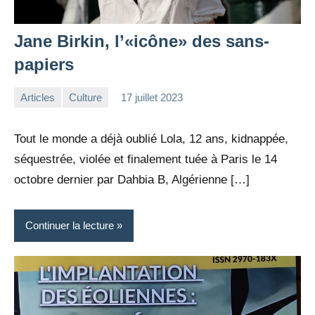
Jane Birkin, l’«icône» des sans-
papiers
Articles
Culture
17 juillet 2023
la
3
Rédaction
commentaires
Tout le monde a déjà oublié Lola, 12 ans, kidnappée,
séquestrée, violée et finalement tuée à Paris le 14
octobre dernier par Dahbia B, Algérienne […]
Continuer la lecture