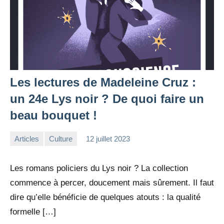
Les lectures de Madeleine Cruz :
un 24e Lys noir ? De quoi faire un
beau bouquet !
Articles
Culture
12 juillet 2023
la
1
Rédaction
commentaire
Les romans policiers du Lys noir ? La collection
commence à percer, doucement mais sûrement. Il faut
dire qu’elle bénéficie de quelques atouts : la qualité
formelle […]