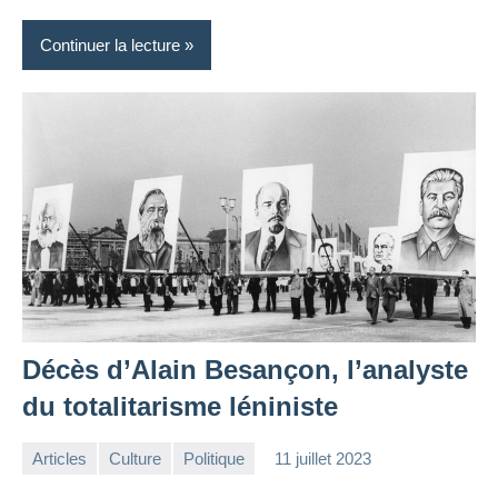
Continuer la lecture
Décès d’Alain Besançon, l’analyste
du totalitarisme léniniste
Articles
Culture
Politique
11 juillet 2023
la
2