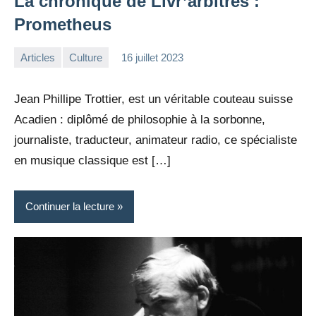
La chronique de Livr’arbitres :
Prometheus
Articles
Culture
16 juillet 2023
la
Aucun
Rédaction
commentaire
Jean Phillipe Trottier, est un véritable couteau suisse
Acadien : diplômé de philosophie à la sorbonne,
journaliste, traducteur, animateur radio, ce spécialiste
en musique classique est […]
Continuer la lecture