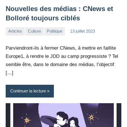
Nouvelles des médias : CNews et
Bolloré toujours ciblés
Articles
Culture
Politique
13 juillet 2023
la
1
Rédaction
commentaire
Parviendront-ils à fermer CNews, à mettre en faillite
Europe1, à rendre le JDD au camp progressiste ? Tel
semble être, dans le domaine des médias, l’objectif
[…]
Continuer la lecture