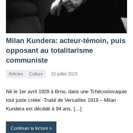
Milan Kundera: acteur-témoin, puis
opposant au totalitarisme
communiste
Articles
Culture
15 juillet 2023
la
Aucun
Rédaction
commentaire
Né le 1er avril 1929 à Brno, dans une Tchécoslovaquie
tout juste créée -Traité de Versailles 1919 – Milan
Kundera est décédé à 94 ans, […]
Continuer la lecture