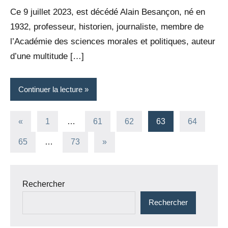
Rédaction
commentaires
Ce 9 juillet 2023, est décédé Alain Besançon, né en
1932, professeur, historien, journaliste, membre de
l’Académie des sciences morales et politiques, auteur
d’une multitude […]
Continuer la lecture
Pagination
Publications
«
1
…
61
62
63
64
précédentes
des
Articles
65
…
73
»
suivants
publications
Rechercher
Rechercher