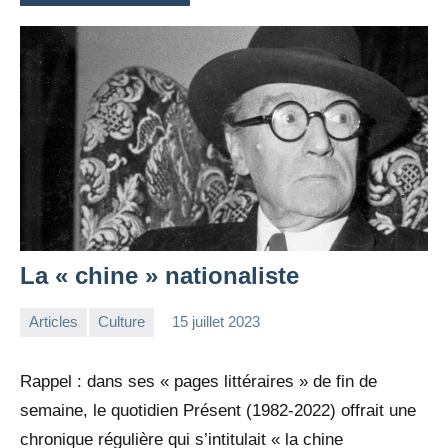
La « chine » nationaliste
Articles
Culture
15 juillet 2023
la
Aucun
Rédaction
commentaire
Rappel : dans ses « pages littéraires » de fin de
semaine, le quotidien Présent (1982-2022) offrait une
chronique régulière qui s’intitulait « la chine