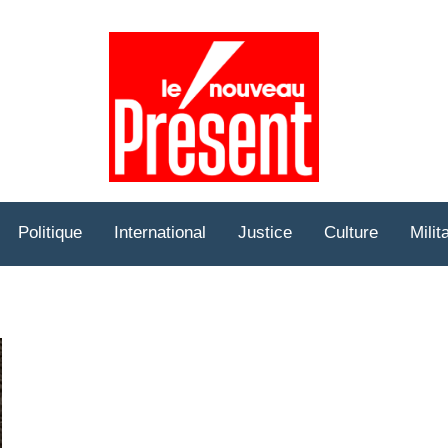
Prése
Hebd
Politique
International
Justice
Culture
Milit