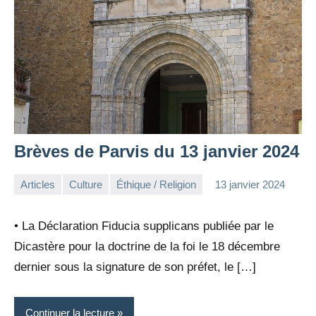
Brèves de Parvis du 13 janvier 2024
Articles
Culture
Éthique / Religion
13 janvier 2024
la
Aucun
Rédaction
commentaire
• La Déclaration Fiducia supplicans publiée par le
Dicastère pour la doctrine de la foi le 18 décembre
dernier sous la signature de son préfet, le […]
Continuer la lecture