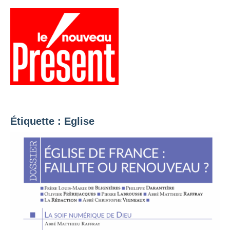
Aller
au
contenu
Menu
Présent
Hebdo
Étiquette :
Eglise