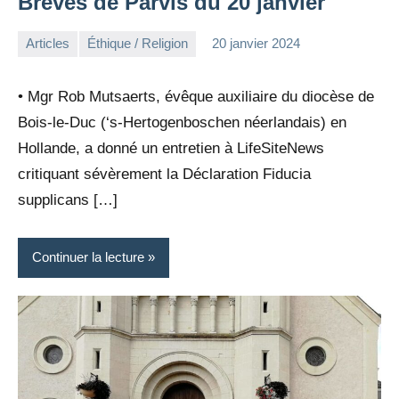
Brèves de Parvis du 20 janvier
Articles
Éthique / Religion
20 janvier 2024
la
Aucun
Rédaction
commentaire
• Mgr Rob Mutsaerts, évêque auxiliaire du diocèse de
Bois-le-Duc (‘s-Hertogenboschen néerlandais) en
Hollande, a donné un entretien à LifeSiteNews
critiquant sévèrement la Déclaration Fiducia
supplicans […]
Continuer la lecture