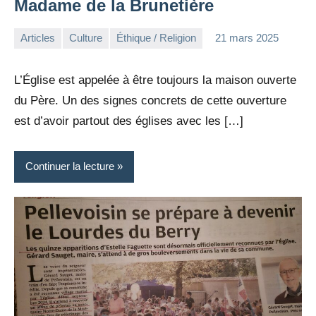
Madame de la Brunetière
Articles
Culture
Éthique / Religion
21 mars 2025
la
Aucun
Rédaction
commentaire
L’Église est appelée à être toujours la maison ouverte
du Père. Un des signes concrets de cette ouverture
est d’avoir partout des églises avec les […]
Continuer la lecture