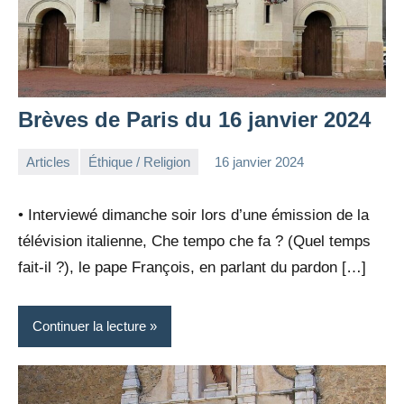
Brèves de Paris du 16 janvier 2024
Articles
Éthique / Religion
16 janvier 2024
la
Aucun
Rédaction
commentaire
• Interviewé dimanche soir lors d’une émission de la
télévision italienne, Che tempo che fa ? (Quel temps
fait-il ?), le pape François, en parlant du pardon […]
Continuer la lecture