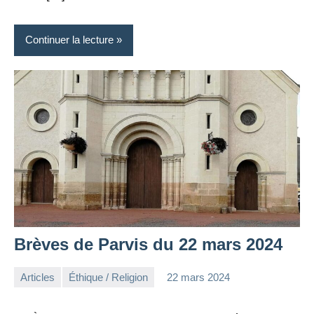
Continuer la lecture
Brèves de Parvis du 22 mars 2024
Articles
Éthique / Religion
22 mars 2024
la
Aucun
Rédaction
commentaire