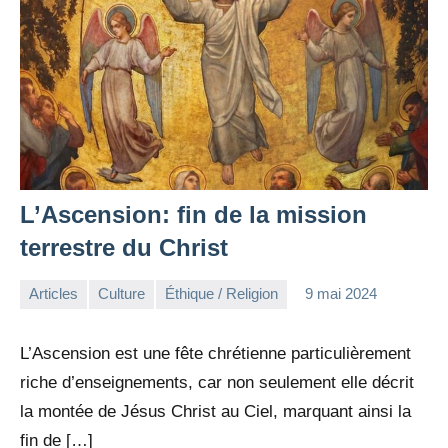
L’Ascension: fin de la mission
terrestre du Christ
Articles
Culture
Éthique / Religion
9 mai 2024
la
Aucun
Rédaction
commentaire
L’Ascension est une fête chrétienne particulièrement
riche d’enseignements, car non seulement elle décrit
la montée de Jésus Christ au Ciel, marquant ainsi la
fin de […]