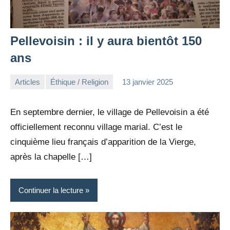
Pellevoisin : il y aura bientôt 150
ans
Articles
Éthique / Religion
13 janvier 2025
la
Aucun
Rédaction
commentaire
En septembre dernier, le village de Pellevoisin a été
officiellement reconnu village marial. C’est le
cinquième lieu français d’apparition de la Vierge,
après la chapelle […]
Continuer la lecture