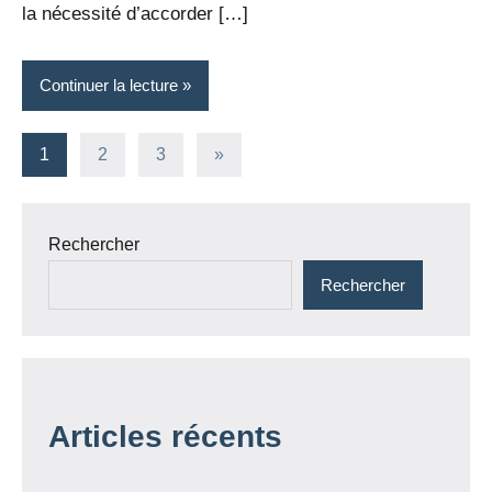
la nécessité d’accorder […]
Continuer la lecture
Pagination
Articles
1
2
3
»
suivants
des
publications
Rechercher
Rechercher
Articles récents