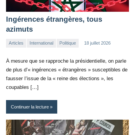
Ingérences étrangères, tous
azimuts
Articles
International
Politique
18 juillet 2026
la
Aucun
Rédaction
commentaire
À mesure que se rapproche la présidentielle, on parle
de plus d’« ingérences « étrangères » susceptibles de
fausser l’issue de la « reine des élections », les
coupables […]
Continuer la lecture