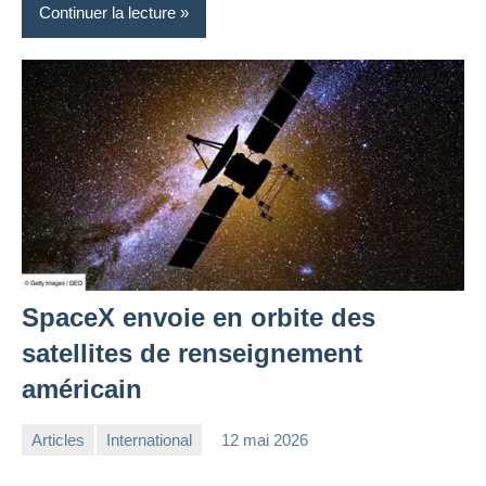
Continuer la lecture
SpaceX envoie en orbite des
satellites de renseignement
américain
Articles
International
12 mai 2026
la
Aucun
Rédaction
commentaire