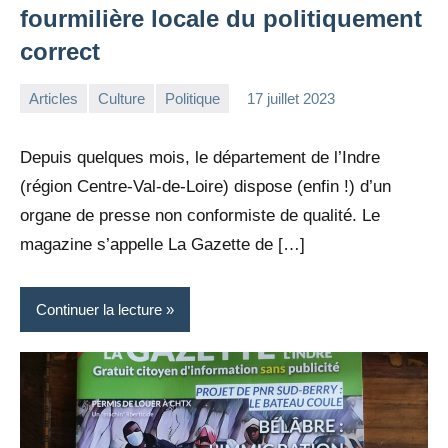
fourmilière locale du politiquement
correct
Articles
Culture
Politique
17 juillet 2023
la
Aucun
Rédaction
commentaire
Depuis quelques mois, le département de l’Indre
(région Centre-Val-de-Loire) dispose (enfin !) d’un
organe de presse non conformiste de qualité. Le
magazine s’appelle La Gazette de […]
Continuer la lecture