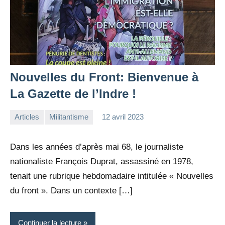
Nouvelles du Front: Bienvenue à
La Gazette de l’Indre !
Articles
Militantisme
12 avril 2023
la
Aucun
Rédaction
commentaire
Dans les années d’après mai 68, le journaliste
nationaliste François Duprat, assassiné en 1978,
tenait une rubrique hebdomadaire intitulée « Nouvelles
du front ». Dans un contexte […]
Continuer la lecture