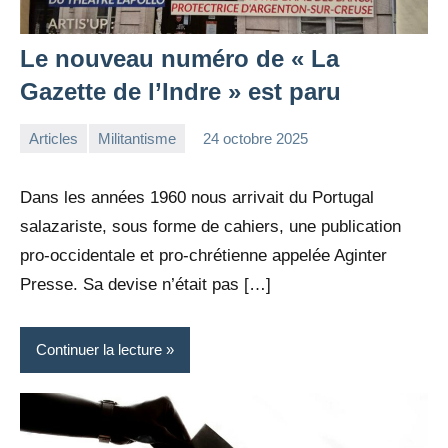
Le nouveau numéro de « La
Gazette de l’Indre » est paru
Articles
Militantisme
24 octobre 2025
la
Aucun
Rédaction
commentaire
Dans les années 1960 nous arrivait du Portugal
salazariste, sous forme de cahiers, une publication
pro-occidentale et pro-chrétienne appelée Aginter
Presse. Sa devise n’était pas […]
Continuer la lecture