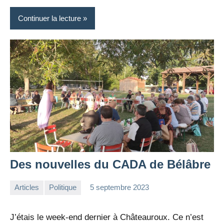
Continuer la lecture
Des nouvelles du CADA de Bélâbre
Articles
Politique
5 septembre 2023
la
Aucun
Rédaction
commentaire
J’étais le week-end dernier à Châteauroux. Ce n’est