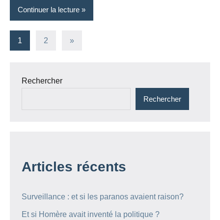
Continuer la lecture
Pagination
Articles
1
2
»
suivants
des
publications
Rechercher
Rechercher
Articles récents
Surveillance : et si les paranos avaient raison?
Et si Homère avait inventé la politique ?