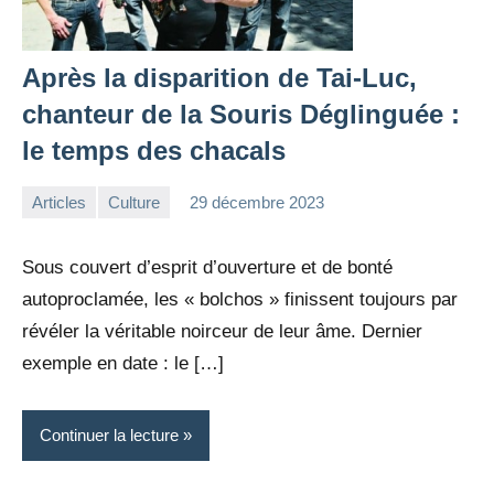
Après la disparition de Tai-Luc,
chanteur de la Souris Déglinguée :
le temps des chacals
Articles
Culture
29 décembre 2023
la
Aucun
Rédaction
commentaire
Sous couvert d’esprit d’ouverture et de bonté
autoproclamée, les « bolchos » finissent toujours par
révéler la véritable noirceur de leur âme. Dernier
exemple en date : le […]
Continuer la lecture