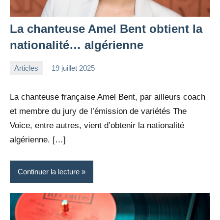
La chanteuse Amel Bent obtient la
nationalité… algérienne
Articles
19 juillet 2025
la
1
Rédaction
commentaire
La chanteuse française Amel Bent, par ailleurs coach
et membre du jury de l’émission de variétés The
Voice, entre autres, vient d’obtenir la nationalité
algérienne. […]
Continuer la lecture