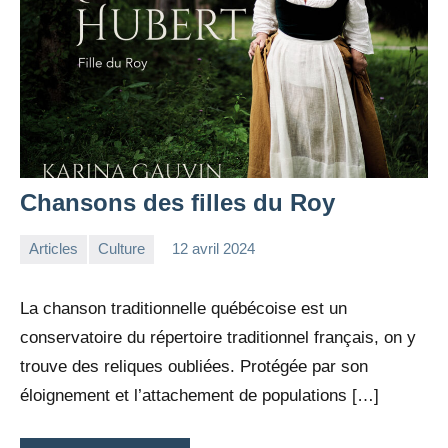
Chansons des filles du Roy
Articles
Culture
12 avril 2024
la
Aucun
Rédaction
commentaire
La chanson traditionnelle québécoise est un
conservatoire du répertoire traditionnel français, on y
trouve des reliques oubliées. Protégée par son
éloignement et l’attachement de populations […]