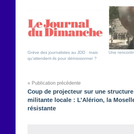
Grève des journalistes au JDD : mais
Une rencontr
qu’attendent-ils pour démissionner ?
Navigation
Publication précédente
Coup de projecteur sur une structure
de
militante locale : L’Alérion, la Mosell
l’article
résistante