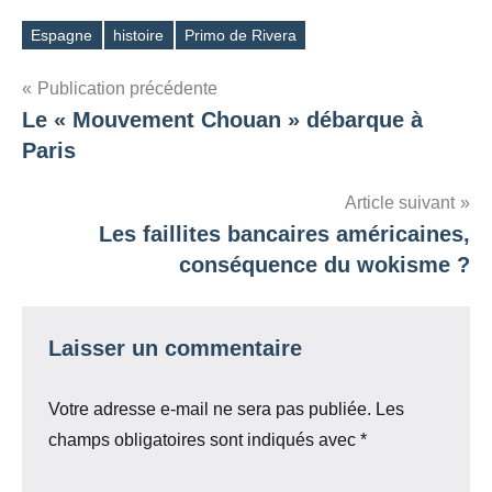
Espagne
histoire
Primo de Rivera
Étiquettes
Navigation
Publication précédente
Le « Mouvement Chouan » débarque à
de
Paris
l’article
Article suivant
Les faillites bancaires américaines,
conséquence du wokisme ?
Laisser un commentaire
Votre adresse e-mail ne sera pas publiée.
Les
champs obligatoires sont indiqués avec
*