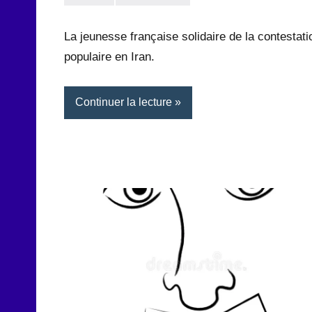
la
Aucun
Rédaction
commentaire
La jeunesse française solidaire de la contestati
populaire en Iran.
Continuer la lecture