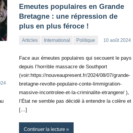
Emeutes populaires en Grande
Bretagne : une répression de
plus en plus féroce !
Articles
International
Politique
10 août 2024
la
Aucun
Rédaction
commentaire
Face aux émeutes populaires qui secouent le pays
depuis l’horrible massacre de Southport
(voir:https://nouveaupresent.fr/2024/08/07/grande-
024
bretagne-revolte-populaire-conte-limmigration-
massive-incontrolee-et-la-criminalite-etrangere/ ),
au
l’État ne semble pas décidé à entendre la colère et
[…]
Continuer la lecture