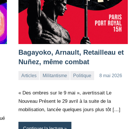
Bagayoko, Arnault, Retailleau et
Nuñez, même combat
Articles
Militantisme
Politique
8 mai 2026
la
Aucun
Rédaction
commentaire
« Des ombres sur le 9 mai », avertissait Le
Nouveau Présent le 29 avril à la suite de la
mobilisation, lancée quelques jours plus tôt […]
lué
Continuer la lecture