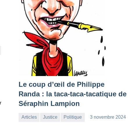
Le coup d’œil de Philippe
Randa : la taca-taca-tacatique de
Séraphin Lampion
r
Articles
Justice
Politique
3 novembre 2024
la
Aucun
Rédaction
commentaire