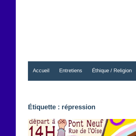
Aller
au
contenu
Accueil
Entretiens
Éthique / Religion
Étiquette :
répression