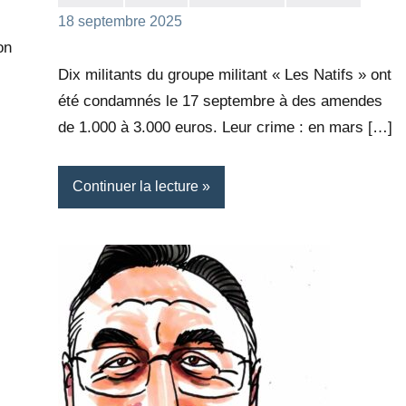
la
Aucun
18 septembre 2025
Rédaction
commentaire
on
Dix militants du groupe militant « Les Natifs » ont
été condamnés le 17 septembre à des amendes
de 1.000 à 3.000 euros. Leur crime : en mars […]
Continuer la lecture