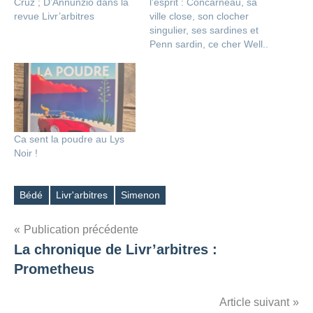
Cruz ; D’Annunzio dans la
l’esprit : Concarneau, sa
revue Livr’arbitres
ville close, son clocher
singulier, ses sardines et
Penn sardin, ce cher Well..
Ca sent la poudre au Lys
Noir !
Bédé
Livr'arbitres
Simenon
Étiquettes
Navigation
Publication précédente
La chronique de Livr’arbitres :
de
Prometheus
l’article
Article suivant