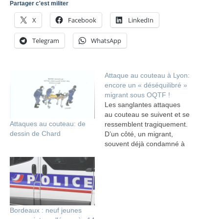
Partager c'est militer
X
Facebook
LinkedIn
Telegram
WhatsApp
Attaque au couteau à Lyon:
encore un « déséquilibré »
migrant sous OQTF !
Les sanglantes attaques
au couteau se suivent et se
Attaques au couteau: de
ressemblent tragiquement.
dessin de Chard
D’un côté, un migrant,
souvent déjà condamné à
devoir quitter le territoire,
de l’autre, des français
ordinaires qui tombent
sous ses coups ,au hasard
de leur présence dans une
rue, un train ou une gare.
Bordeaux : neuf jeunes
Et face à la…