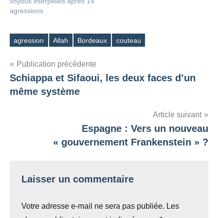
voyous interpellés après 14
agressions
agression
Allah
Bordeaux
couteau
Étiquettes
Navigation
Publication précédente
Schiappa et Sifaoui, les deux faces d’un
de
même système
l’article
Article suivant
Espagne : Vers un nouveau
« gouvernement Frankenstein » ?
Laisser un commentaire
Votre adresse e-mail ne sera pas publiée.
Les