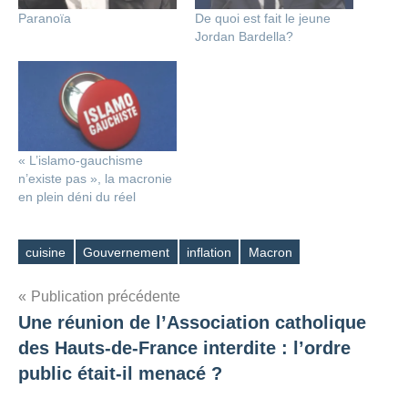
Paranoïa
De quoi est fait le jeune
Jordan Bardella?
« L’islamo-gauchisme
n’existe pas », la macronie
en plein déni du réel
cuisine
Gouvernement
inflation
Macron
Étiquettes
Navigation
Publication précédente
Une réunion de l’Association catholique
de
des Hauts-de-France interdite : l’ordre
l’article
public était-il menacé ?