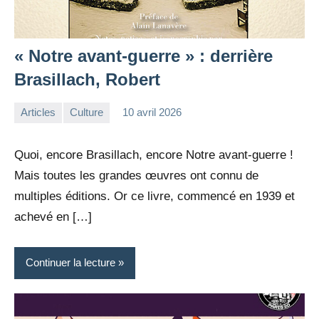
« Notre avant-guerre » : derrière
Brasillach, Robert
Articles
Culture
10 avril 2026
la
Aucun
Rédaction
commentaire
Quoi, encore Brasillach, encore Notre avant-guerre !
Mais toutes les grandes œuvres ont connu de
multiples éditions. Or ce livre, commencé en 1939 et
achevé en […]
Continuer la lecture