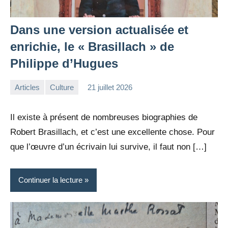
Dans une version actualisée et
enrichie, le « Brasillach » de
Philippe d’Hugues
Articles
Culture
21 juillet 2026
la
Aucun
Rédaction
commentaire
Il existe à présent de nombreuses biographies de
Robert Brasillach, et c’est une excellente chose. Pour
que l’œuvre d’un écrivain lui survive, il faut non […]
Continuer la lecture