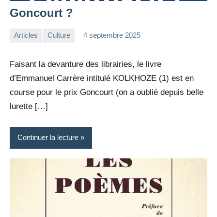
Goncourt ?
Articles
Culture
4 septembre 2025
la
Aucun
Rédaction
commentaire
Faisant la devanture des librairies, le livre
d’Emmanuel Carrère intitulé KOLKHOZE (1) est en
course pour le prix Goncourt (on a oublié depuis belle
lurette […]
Continuer la lecture