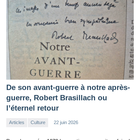
De son avant-guerre à notre après-
guerre, Robert Brasillach ou
l’éternel retour
Articles
Culture
22 juin 2026
la
Aucun
Rédaction
commentaire