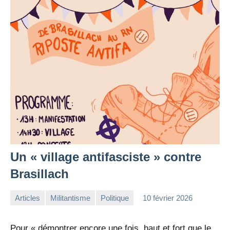
Un « village antifasciste » contre
Brasillach
Articles
Militantisme
Politique
10 février 2026
la
Aucun
Rédaction
commentaire
Pour « démontrer encore une fois, haut et fort que le