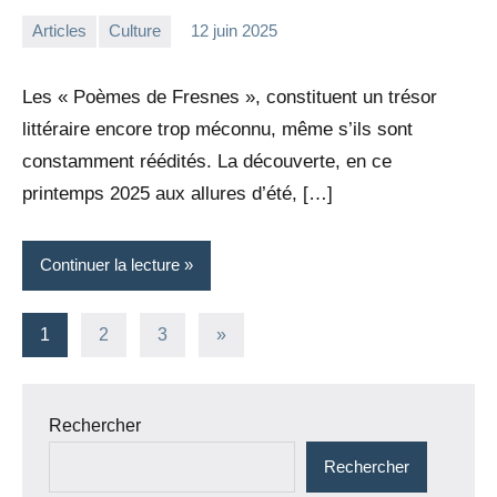
Articles
Culture
12 juin 2025
la
Aucun
Rédaction
commentaire
Les « Poèmes de Fresnes », constituent un trésor
littéraire encore trop méconnu, même s’ils sont
constamment réédités. La découverte, en ce
printemps 2025 aux allures d’été, […]
Continuer la lecture
Pagination
Articles
1
2
3
»
suivants
des
publications
Rechercher
Rechercher