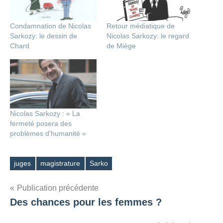
Condamnation de Nicolas
Retour médiatique de
Sarkozy: le dessin de
Nicolas Sarkozy: le regard
Chard
de Miège
Nicolas Sarkozy : « La
fermeté posera des
problèmes d’humanité »
juges
magistrature
Sarko
Étiquettes
Navigation
Publication précédente
Des chances pour les femmes ?
de