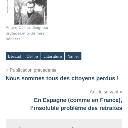
Affaire Céline: Seigneur,
protégez-moi de mes
héritiers !
Béraud
Céline
Littérature
Nimier
Étiquettes
Navigation
Publication précédente
Nous sommes tous des citoyens perdus !
de
l’article
Article suivant
En Espagne (comme en France),
l’insoluble problème des retraites