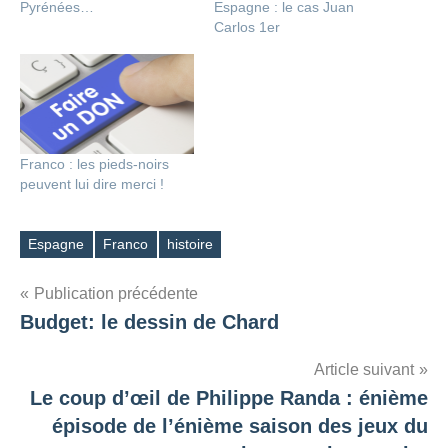
Pyrénées…
Espagne : le cas Juan
Carlos 1er
Franco : les pieds-noirs
peuvent lui dire merci !
Espagne
Franco
histoire
Étiquettes
Navigation
Publication précédente
Budget: le dessin de Chard
de
l’article
Article suivant
Le coup d’œil de Philippe Randa : énième
épisode de l’énième saison des jeux du