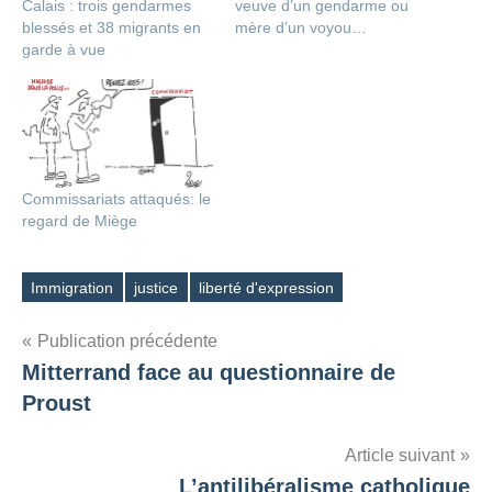
Calais : trois gendarmes
veuve d’un gendarme ou
blessés et 38 migrants en
mère d’un voyou…
garde à vue
Commissariats attaqués: le
regard de Miège
Immigration
justice
liberté d'expression
Étiquettes
Navigation
Publication précédente
Mitterrand face au questionnaire de
de
Proust
l’article
Article suivant
L’antilibéralisme catholique