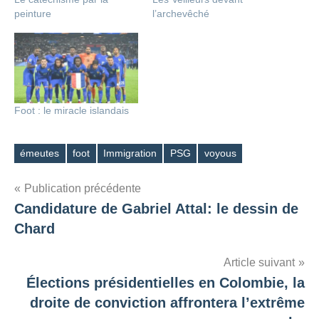
peinture
l’archevêché
Foot : le miracle islandais
émeutes
foot
Immigration
PSG
voyous
Étiquettes
Navigation
Publication précédente
Candidature de Gabriel Attal: le dessin de
de
Chard
l’article
Article suivant
Élections présidentielles en Colombie, la
droite de conviction affrontera l’extrême