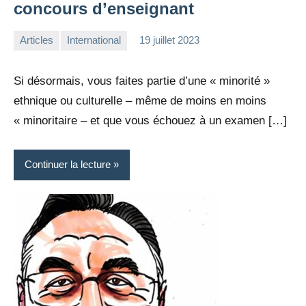
concours d’enseignant
Articles
International
19 juillet 2023
la
1
Rédaction
commentaire
Si désormais, vous faites partie d’une « minorité »
ethnique ou culturelle – même de moins en moins
« minoritaire – et que vous échouez à un examen […]
Continuer la lecture