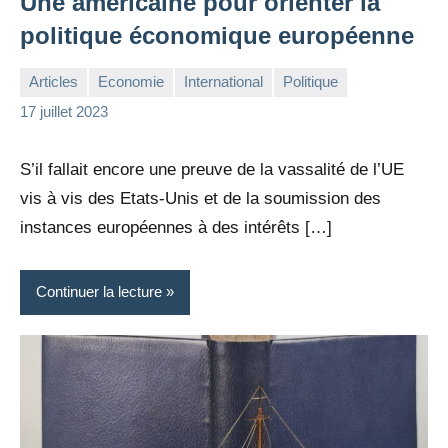
Une américaine pour orienter la
politique économique européenne
Articles
Economie
International
Politique
la
Aucun
17 juillet 2023
Rédaction
commentaire
S’il fallait encore une preuve de la vassalité de l’UE
vis à vis des Etats-Unis et de la soumission des
instances européennes à des intérêts […]
Continuer la lecture