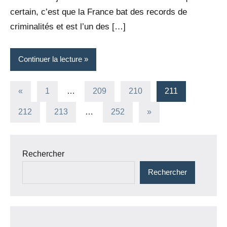
certain, c’est que la France bat des records de
criminalités et est l’un des […]
Continuer la lecture
Pagination
Publications
«
1
…
209
210
211
précédentes
des
Articles
212
213
…
252
»
suivants
publications
Rechercher
Rechercher