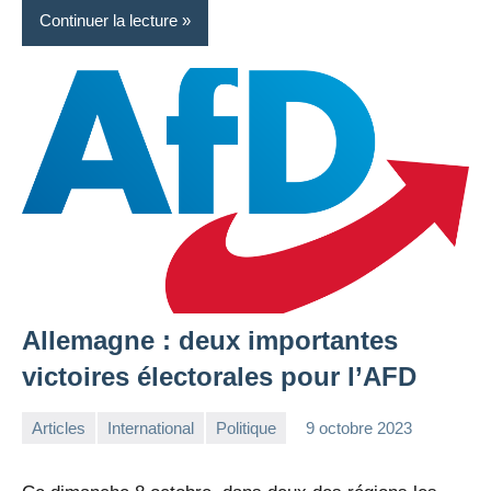
Continuer la lecture
Allemagne : deux importantes
victoires électorales pour l’AFD
Articles
International
Politique
9 octobre 2023
la
Aucun
Rédaction
commentaire