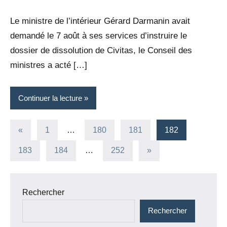
Rédaction
commentaire
Le ministre de l’intérieur Gérard Darmanin avait
demandé le 7 août à ses services d’instruire le
dossier de dissolution de Civitas, le Conseil des
ministres a acté […]
Continuer la lecture
Pagination
Publications
«
1
…
180
181
182
précédentes
des
Articles
183
184
…
252
»
suivants
publications
Rechercher
Rechercher