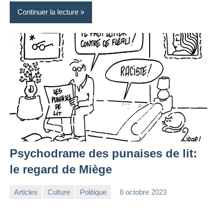
Continuer la lecture
Psychodrame des punaises de lit:
le regard de Miège
Articles
Culture
Politique
8 octobre 2023
la
Aucun
Rédaction
commentaire