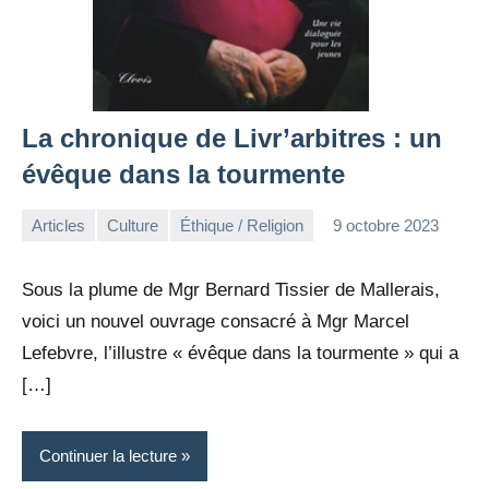
La chronique de Livr’arbitres : un
évêque dans la tourmente
Articles
Culture
Éthique / Religion
9 octobre 2023
la
Aucun
Rédaction
commentaire
Sous la plume de Mgr Bernard Tissier de Mallerais,
voici un nouvel ouvrage consacré à Mgr Marcel
Lefebvre, l’illustre « évêque dans la tourmente » qui a
[…]
Continuer la lecture