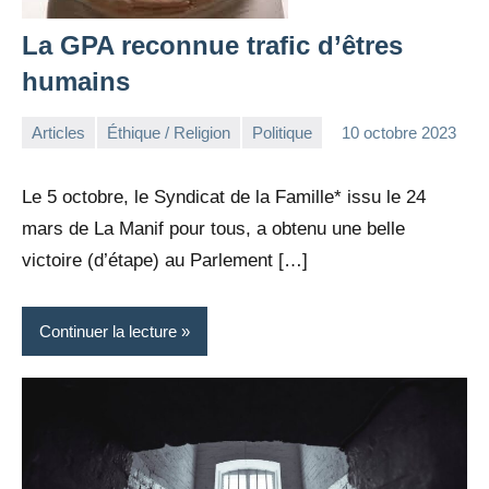
La GPA reconnue trafic d’êtres
humains
Articles
Éthique / Religion
Politique
10 octobre 2023
la
Aucun
Rédaction
commentaire
Le 5 octobre, le Syndicat de la Famille* issu le 24
mars de La Manif pour tous, a obtenu une belle
victoire (d’étape) au Parlement […]
Continuer la lecture