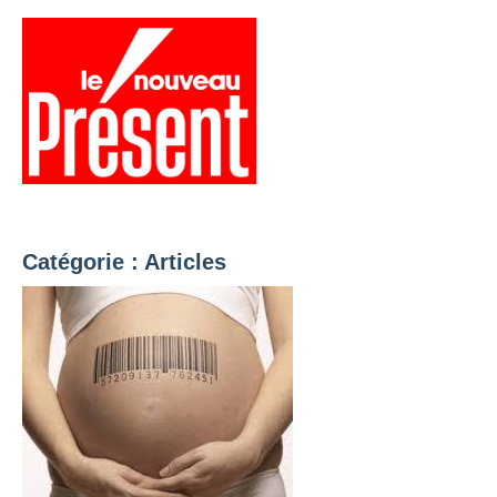
Aller
au
contenu
Menu
Présent
Hebdo
Catégorie :
Articles