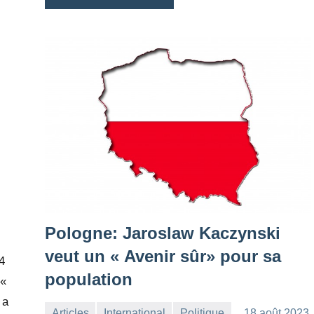
Pologne: Jaroslaw Kaczynski
veut un « Avenir sûr» pour sa
34
population
 «
 a
Articles
International
Politique
18 août 2023