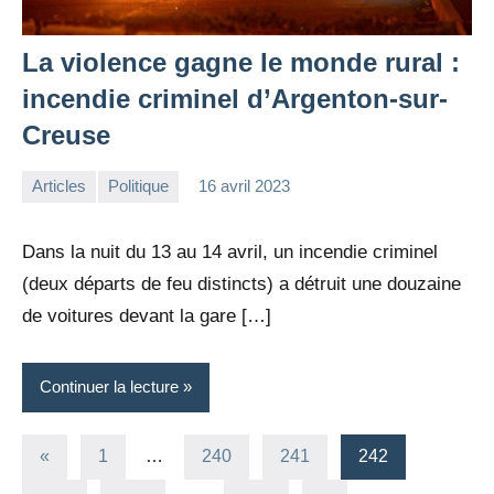
La violence gagne le monde rural :
incendie criminel d’Argenton-sur-
Creuse
Articles
Politique
16 avril 2023
la
Aucun
Rédaction
commentaire
Dans la nuit du 13 au 14 avril, un incendie criminel
(deux départs de feu distincts) a détruit une douzaine
de voitures devant la gare […]
Continuer la lecture
Pagination
Publications
«
1
…
240
241
242
précédentes