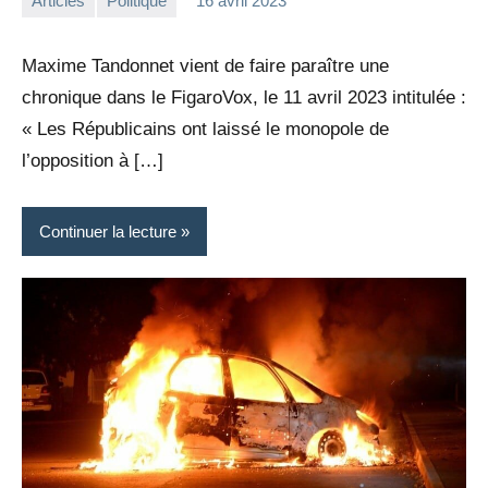
Articles
Politique
16 avril 2023
la
Aucun
Rédaction
commentaire
Maxime Tandonnet vient de faire paraître une
chronique dans le FigaroVox, le 11 avril 2023 intitulée :
« Les Républicains ont laissé le monopole de
l’opposition à […]
Continuer la lecture