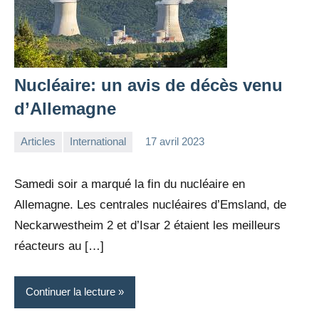
Nucléaire: un avis de décès venu
d’Allemagne
Articles
International
17 avril 2023
la
Aucun
Rédaction
commentaire
Samedi soir a marqué la fin du nucléaire en
Allemagne. Les centrales nucléaires d’Emsland, de
Neckarwestheim 2 et d’Isar 2 étaient les meilleurs
réacteurs au […]
Continuer la lecture