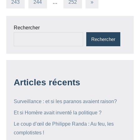
des
Articles
243
244
…
252
»
suivants
publications
Rechercher
Rechercher
Articles récents
Surveillance : et si les paranos avaient raison?
Et si Homère avait inventé la politique ?
Le coup d’œil de Philippe Randa : Au feu, les
complotistes !