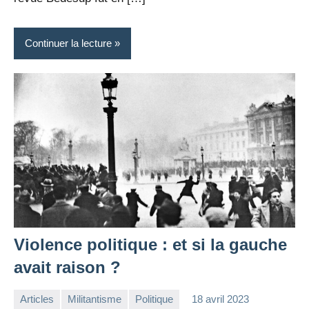
Continuer la lecture
Violence politique : et si la gauche
avait raison ?
Articles
Militantisme
Politique
18 avril 2023
la
Aucun