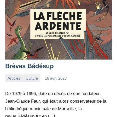
Brèves Bédésup
Articles
Culture
18 avril 2023
la
Aucun
Rédaction
commentaire
De 1979 à 1996, date du décès de son fondateur,
Jean-Claude Faur, qui était alors conservateur de la
bibliothèque municipale de Marseille, la
revue Bédésup fut en […]