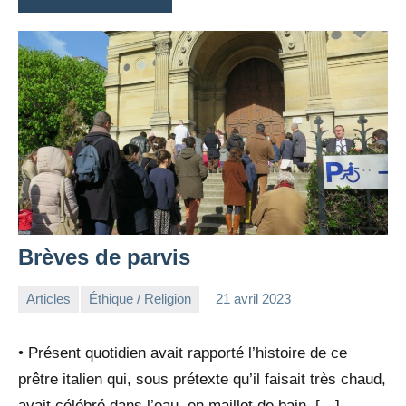
Brèves de parvis
Articles
Éthique / Religion
21 avril 2023
la
Aucun
Rédaction
commentaire
• Présent quotidien avait rapporté l’histoire de ce
prêtre italien qui, sous prétexte qu’il faisait très chaud,
avait célébré dans l’eau, en maillot de bain, […]