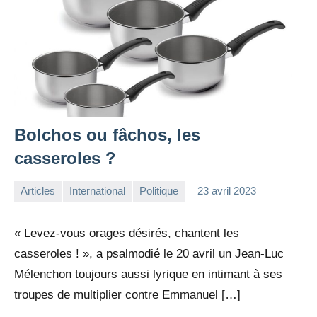
Bolchos ou fâchos, les
casseroles ?
Articles
International
Politique
23 avril 2023
la
1
Rédaction
commentaire
« Levez-vous orages désirés, chantent les
casseroles ! », a psalmodié le 20 avril un Jean-Luc
Mélenchon toujours aussi lyrique en intimant à ses
troupes de multiplier contre Emmanuel […]