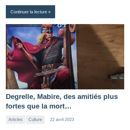
Continuer la lecture
Degrelle, Mabire, des amitiés plus
fortes que la mort…
Articles
Culture
22 avril 2023
la
Aucun