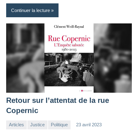
Continuer la lecture
Retour sur l’attentat de la rue
Copernic
Articles
Justice
Politique
23 avril 2023
la
1
Rédaction
commentaire