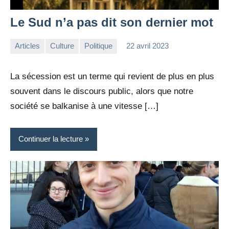
Le Sud n’a pas dit son dernier mot
Articles
Culture
Politique
22 avril 2023
la
Aucun
Rédaction
commentaire
La sécession est un terme qui revient de plus en plus
souvent dans le discours public, alors que notre
société se balkanise à une vitesse […]
Continuer la lecture