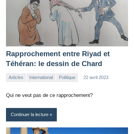
Rapprochement entre Riyad et
Téhéran: le dessin de Chard
Articles
International
Politique
22 avril 2023
la
Aucun
Rédaction
commentaire
Qui ne veut pas de ce rapprochement?
Continuer la lecture