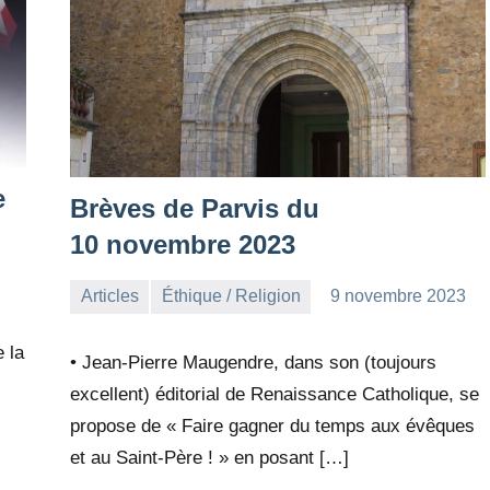
e
Brèves de Parvis du
10 novembre 2023
Articles
Éthique / Religion
9 novembre 2023
la
Aucun
Rédaction
commentaire
 la
• Jean-Pierre Maugendre, dans son (toujours
excellent) éditorial de Renaissance Catholique, se
propose de « Faire gagner du temps aux évêques
et au Saint-Père ! » en posant […]