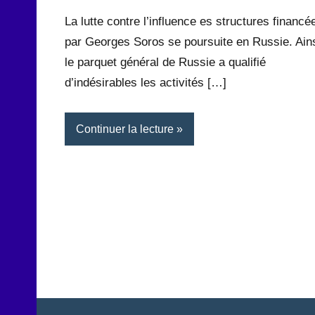
Rédaction
commentaire
La lutte contre l’influence es structures financé
par Georges Soros se poursuite en Russie. Ains
le parquet général de Russie a qualifié
d’indésirables les activités […]
Continuer la lecture