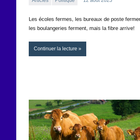
Articles
Politique
12 août 2023
la
Aucun
Rédaction
commentaire
Les écoles fermes, les bureaux de poste fermen
les boulangeries ferment, mais la fibre arrive!
Continuer la lecture