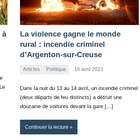
 à
La violence gagne le monde
rural : incendie criminel
d’Argenton-sur-Creuse
Articles
Politique
16 avril 2023
la
Aucun
de
Rédaction
commentaire
 Le
Dans la nuit du 13 au 14 avril, un incendie criminel
(deux départs de feu distincts) a détruit une
douzaine de voitures devant la gare […]
Continuer la lecture