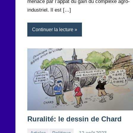
menacé par l’appât du gain du complexe agro-
industriel. Il est […]
Continuer la lecture
Ruralité: le dessin de Chard