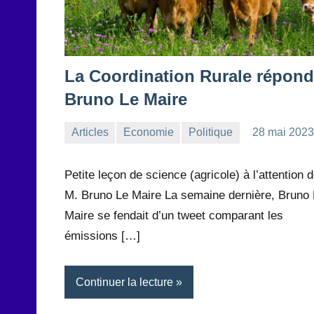
La Coordination Rurale répond
Bruno Le Maire
Articles
Economie
Politique
28 mai 2023
la
Aucun
Rédaction
commentaire
Petite leçon de science (agricole) à l’attention 
M. Bruno Le Maire La semaine dernière, Bruno
Maire se fendait d’un tweet comparant les
émissions […]
Continuer la lecture