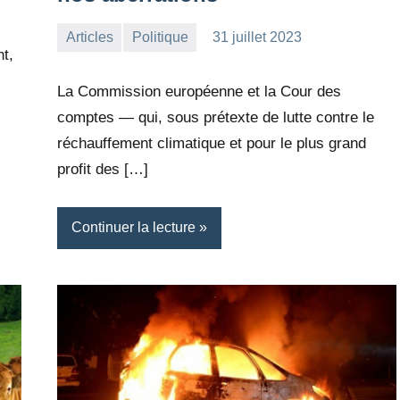
Articles
Politique
31 juillet 2023
la
2
t,
Rédaction
commentaires
La Commission européenne et la Cour des
comptes — qui, sous prétexte de lutte contre le
réchauffement climatique et pour le plus grand
profit des […]
Continuer la lecture