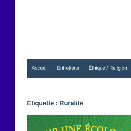
Aller
au
contenu
Accueil
Entretiens
Éthique / Religion
Étiquette :
Ruralité