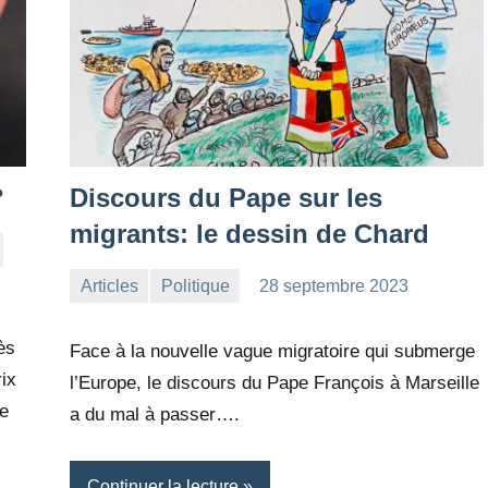
?
Discours du Pape sur les
migrants: le dessin de Chard
Articles
Politique
28 septembre 2023
la
Aucun
Rédaction
commentaire
ès
Face à la nouvelle vague migratoire qui submerge
rix
l’Europe, le discours du Pape François à Marseille
e
a du mal à passer….
Continuer la lecture