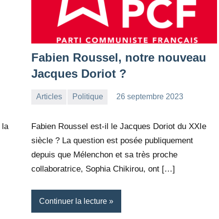
Fabien Roussel, notre nouveau
Jacques Doriot ?
Articles
Politique
26 septembre 2023
la
Aucun
Rédaction
commentaire
 la
Fabien Roussel est-il le Jacques Doriot du XXIe
siècle ? La question est posée publiquement
depuis que Mélenchon et sa très proche
collaboratrice, Sophia Chikirou, ont […]
Continuer la lecture