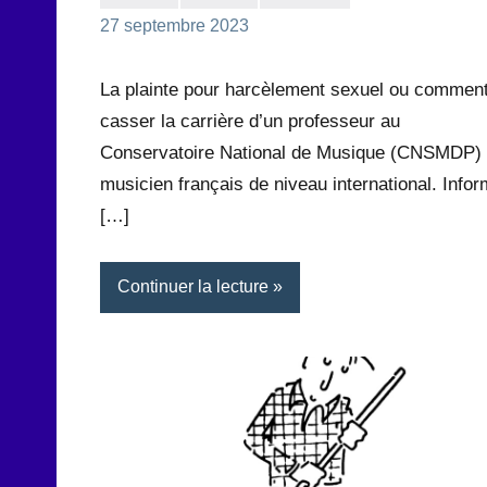
la
1
27 septembre 2023
Rédaction
commentaire
La plainte pour harcèlement sexuel ou commen
casser la carrière d’un professeur au
Conservatoire National de Musique (CNSMDP) 
musicien français de niveau international. Info
[…]
Continuer la lecture