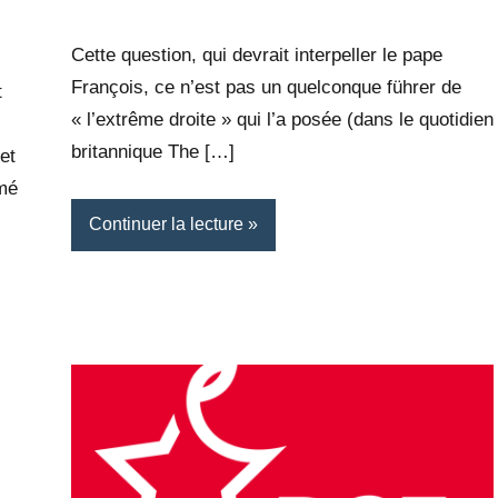
Rédaction
commentaire
Cette question, qui devrait interpeller le pape
François, ce n’est pas un quelconque führer de
t
« l’extrême droite » qui l’a posée (dans le quotidien
britannique The […]
et
rmé
Continuer la lecture