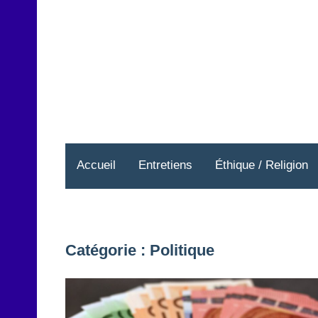
Aller
au
contenu
Accueil
Entretiens
Éthique / Religion
Catégorie :
Politique