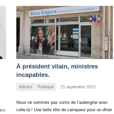
À président vilain, ministres
incapables.
Articles
Politique
21 septembre 2023
la
1
Rédaction
commentaire
Nous ne sommes pas sortis de l’aubergine avec
celle-là ! Une belle tête de vainqueur pour un dîner
e-t-