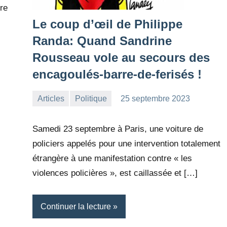
re
Le coup d’œil de Philippe
Randa: Quand Sandrine
Rousseau vole au secours des
encagoulés-barre-de-ferisés !
Articles
Politique
25 septembre 2023
la
Aucun
Rédaction
commentaire
Samedi 23 septembre à Paris, une voiture de
policiers appelés pour une intervention totalement
étrangère à une manifestation contre « les
violences policières », est caillassée et […]
Continuer la lecture