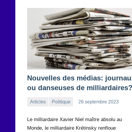
Nouvelles des médias: journau
ou danseuses de milliardaires
Articles
Politique
26 septembre 2023
la
Aucun
Rédaction
commentaire
Le milliardaire Xavier Niel maître absolu au
Monde, le milliardaire Krétinsky renfloue