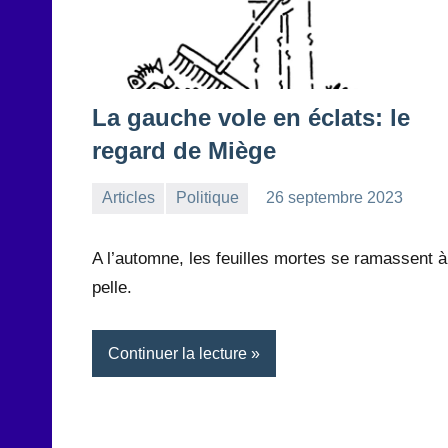
La gauche vole en éclats: le
regard de Miège
Articles
Politique
26 septembre 2023
la
Aucun
Rédaction
commentaire
A l’automne, les feuilles mortes se ramassent à
pelle.
Continuer la lecture