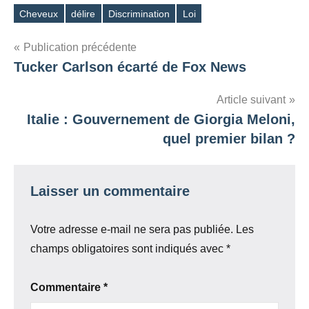
Cheveux
délire
Discrimination
Loi
Étiquettes
Navigation
Publication précédente
Tucker Carlson écarté de Fox News
de
l’article
Article suivant
Italie : Gouvernement de Giorgia Meloni,
quel premier bilan ?
Laisser un commentaire
Votre adresse e-mail ne sera pas publiée.
Les
champs obligatoires sont indiqués avec
*
Commentaire
*